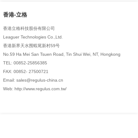
香港-立格
香港立格科技股份有限公司
Leaguer Technologies Co.,Ltd.
香港新界天水围蝦尾新村59号
No.59 Ha Mei San Tsuen Road, Tin Shui Wei, NT, Hongkong
TEL: 00852-25856385
FAX: 00852- 27500721
Email: sales@regulus-china.cn
Web: http://www.regulus.com.tw/