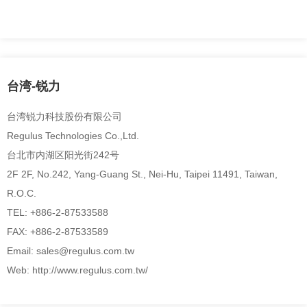
台湾-锐力
台湾锐力科技股份有限公司
Regulus Technologies Co.,Ltd.
台北市内湖区阳光街242号
2F 2F, No.242, Yang-Guang St., Nei-Hu, Taipei 11491, Taiwan,
R.O.C.
TEL: +886-2-87533588
FAX: +886-2-87533589
Email: sales@regulus.com.tw
Web: http://www.regulus.com.tw/