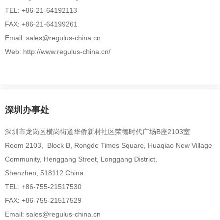
TEL: +86-21-64192113
FAX: +86-21-64199261
Email: sales@regulus-china.cn
Web: http://www.regulus-china.cn/
深圳办事处
深圳市龙岗区横岗街道华侨新村社区荣德时代广场B座2103室
Room 2103, Block B, Rongde Times Square, Huaqiao New Village
Community, Henggang Street, Longgang District,
Shenzhen, 518112 China
TEL: +86-755-21517530
FAX: +86-755-21517529
Email: sales@regulus-china.cn