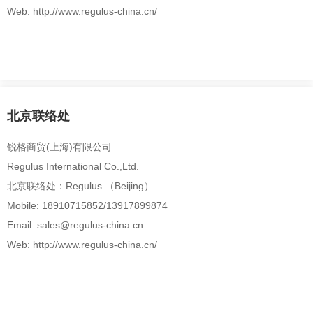
Web: http://www.regulus-china.cn/
北京联络处
锐格商贸(上海)有限公司
Regulus International Co.,Ltd.
北京联络处：Regulus （Beijing）
Mobile: 18910715852/13917899874
Email: sales@regulus-china.cn
Web: http://www.regulus-china.cn/